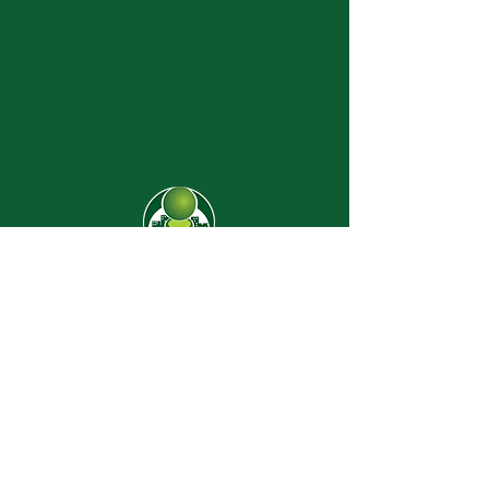
CJ-8638
Dúvidas? |
62 3274-2004
Faça uma visita
Av. C-208 Qd. 526 Lt. 13 Sl. 01
Jardim América - CEP
74.255-070
- Goiânia/GO