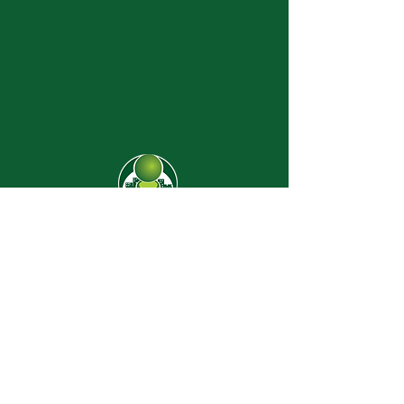
CJ-8638
Dúvidas? |
62 3274-2004
Faça uma visita
Av. C-208 Qd. 526 Lt. 13 Sl. 01
Jardim América - CEP
74.255-070
- Goiânia/GO