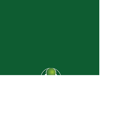
CJ-8638
Dúvidas? |
62 3274-2004
Faça uma visita
Av. C-208 Qd. 526 Lt. 13 Sl. 01
Jardim América - CEP
74.255-070
- Goiânia/GO