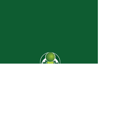
CJ-8638
Dúvidas? |
62 3274-2004
Faça uma visita
Av. C-208 Qd. 526 Lt. 13 Sl. 01
Jardim América - CEP
74.255-070
- Goiânia/GO