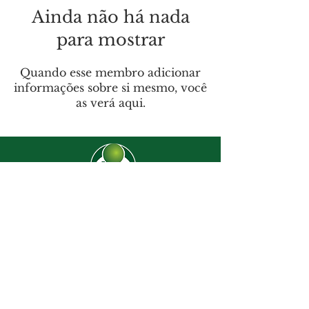
Ainda não há nada
para mostrar
Quando esse membro adicionar
informações sobre si mesmo, você
as verá aqui.
CJ-8638
Dúvidas? |
62 3274-2004
Faça uma visita
Av. C-208 Qd. 526 Lt. 13 Sl. 01
Jardim América - CEP
74.255-070
- Goiânia/GO