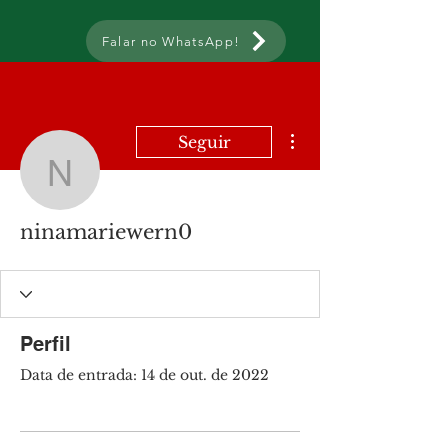
Falar no WhatsApp!
Mais ações
Seguir
ninamariewern0
ninamariewern0
Perfil
Data de entrada: 14 de out. de 2022