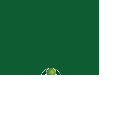
CJ-8638
Dúvidas? |
62 3274-2004
Faça uma visita
Av. C-208 Qd. 526 Lt. 13 Sl. 01
Jardim América - CEP
74.255-070
- Goiânia/GO