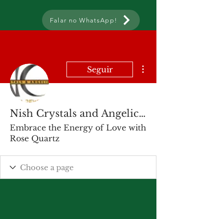
Falar no WhatsApp!
Mais ações
Seguir
Nish Crystals and Angelic Healing , Surrey, BC
Embrace the Energy of Love with
Rose Quartz