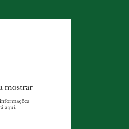
a mostrar
informações
á aqui.