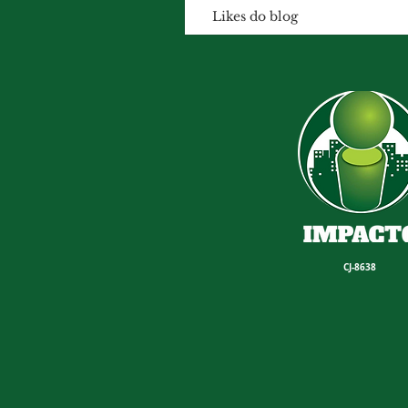
Likes do blog
CJ-8638