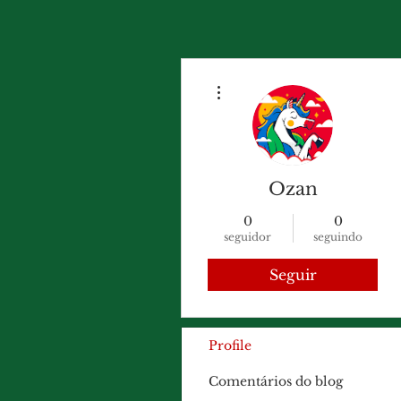
Mais ações
Ozan
0
0
seguidor
seguindo
Seguir
Profile
Comentários do blog