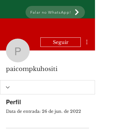
Falar no WhatsApp!
Mais ações
Seguir
paicompkuhositi
paicompkuhositi
Perfil
Data de entrada: 26 de jun. de 2022