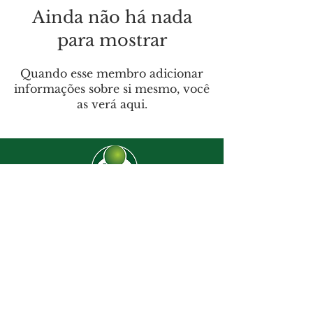
Ainda não há nada
para mostrar
Quando esse membro adicionar
informações sobre si mesmo, você
as verá aqui.
CJ-8638
Dúvidas? |
62 3274-2004
Faça uma visita
Av. C-208 Qd. 526 Lt. 13 Sl. 01
Jardim América - CEP
74.255-070
- Goiânia/GO