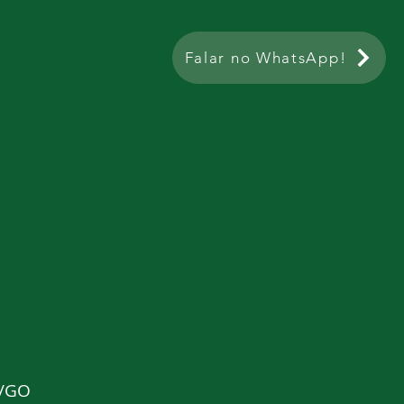
Falar no WhatsApp!
ta
a/GO