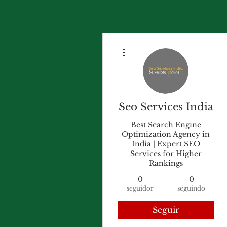
Mais ações
Seo Services India
Best Search Engine
Optimization Agency in
India | Expert SEO
Services for Higher
Rankings
0
0
seguidor
seguindo
Seguir