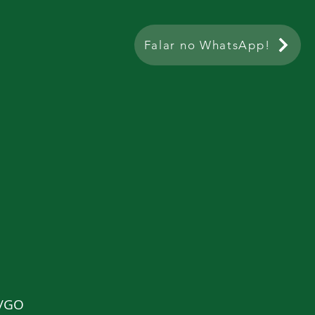
Falar no WhatsApp!
ta
a/GO