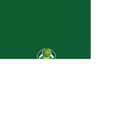
CJ-8638
Dúvidas? |
62 3274-2004
Faça uma visita
Av. C-208 Qd. 526 Lt. 13 Sl. 01
Jardim América - CEP
74.255-070
- Goiânia/GO