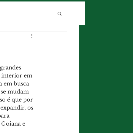
 grandes 
 interior em 
a em busca 
s se mudam 
so é que por 
expandir, os 
ara 
 Goiana e 