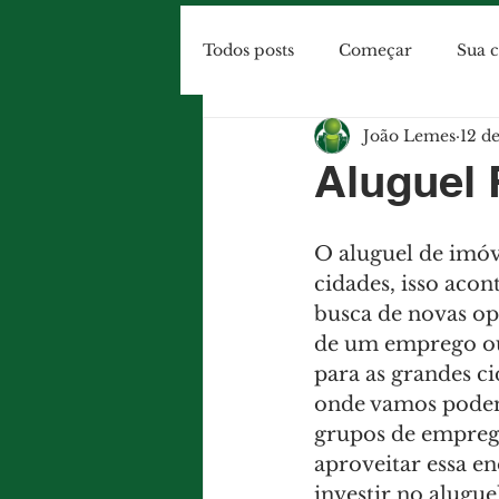
Todos posts
Começar
Sua 
João Lemes
12 de
Aluguel 
O aluguel de imóve
cidades, isso aco
busca de novas op
de um emprego ou 
para as grandes c
onde vamos podemo
grupos de emprego
aproveitar essa e
investir no alugue