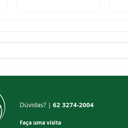
Aluguel Comercial
Prep
cres
O aluguel de escritórios e
Imob
O Me
salas comerciais trazem mais
dos 
segurança ao investidor, isso
da e
acontece porque quando
está 
uma empresa vai alugar
um...
62 3274-2004
Dúvidas? |
Faça uma visi