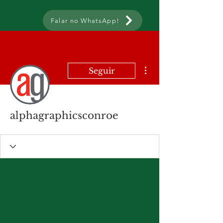
Falar no WhatsApp!
Mais ações
Seguir
alphagraphicsconroe