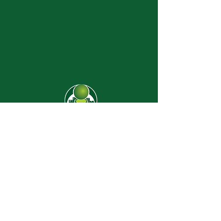
CJ-8638
Dúvidas? |
62 3274-2004
Faça uma visita
Av. C-208 Qd. 526 Lt. 13 Sl. 01
Jardim América - CEP
74.255-070
- Goiânia/GO