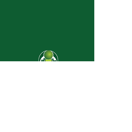
CJ-8638
Dúvidas? |
62 3274-2004
Faça uma visita
Av. C-208 Qd. 526 Lt. 13 Sl. 01
Jardim América - CEP
74.255-070
- Goiânia/GO