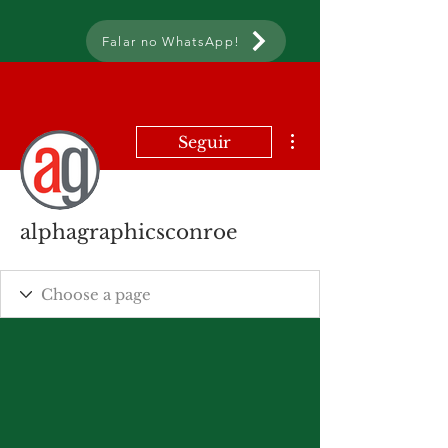
Falar no WhatsApp!
Mais ações
Seguir
alphagraphicsconroe