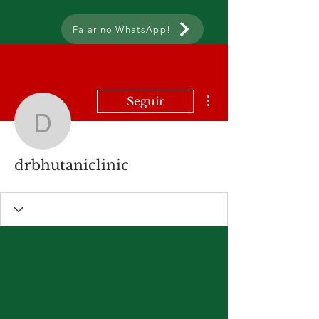
Falar no WhatsApp!
Mais ações
Seguir
drbhutaniclinic
drbhutaniclinic