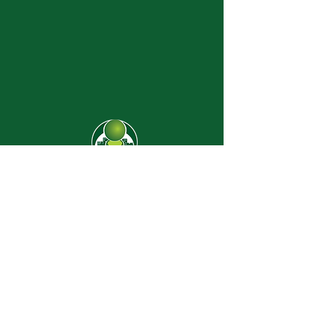
CJ-8638
Dúvidas? |
62 3274-2004
Faça uma visita
Av. C-208 Qd. 526 Lt. 13 Sl. 01
Jardim América - CEP
74.255-070
- Goiânia/GO