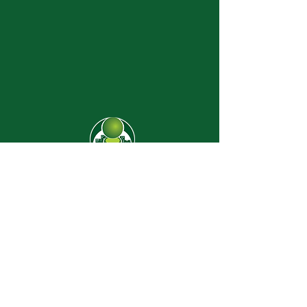
CJ-8638
Dúvidas? |
62 3274-2004
Faça uma visita
Av. C-208 Qd. 526 Lt. 13 Sl. 01
Jardim América - CEP
74.255-070
- Goiânia/GO