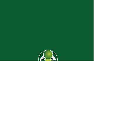
CJ-8638
Dúvidas? |
62 3274-2004
Faça uma visita
Av. C-208 Qd. 526 Lt. 13 Sl. 01
Jardim América - CEP
74.255-070
- Goiânia/GO