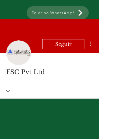
Falar no WhatsApp!
Mais ações
Seguir
FSC Pvt Ltd