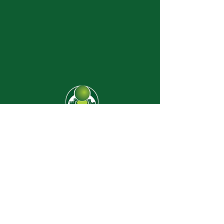
CJ-8638
Dúvidas? |
62 3274-2004
Faça uma visita
Av. C-208 Qd. 526 Lt. 13 Sl. 01
Jardim América - CEP
74.255-070
- Goiânia/GO