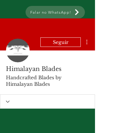
Falar no WhatsApp!
Mais ações
Seguir
Himalayan Blades
Handcrafted Blades by
Himalayan Blades