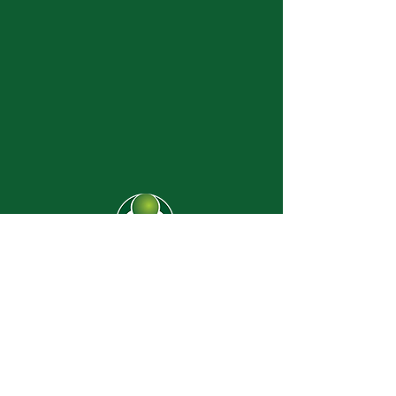
CJ-8638
Dúvidas? |
62 3274-2004
Faça uma visita
Av. C-208 Qd. 526 Lt. 13 Sl. 01
Jardim América - CEP
74.255-070
- Goiânia/GO