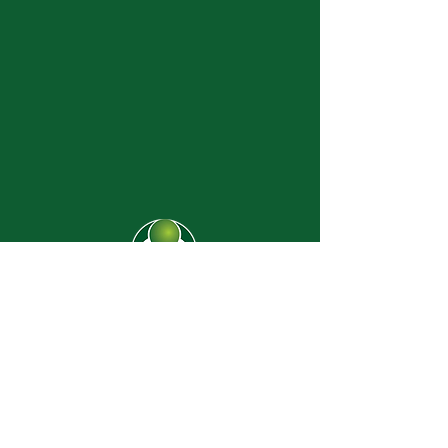
CJ-8638
Dúvidas? |
62 3274-2004
Faça uma visita
Av. C-208 Qd. 526 Lt. 13 Sl. 01
Jardim América - CEP
74.255-070
- Goiânia/GO