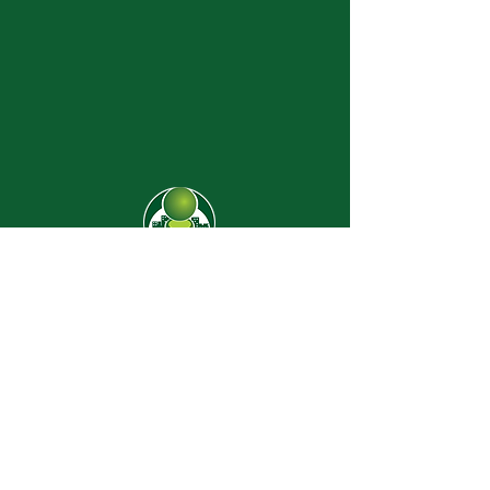
CJ-8638
Dúvidas? |
62 3274-2004
Faça uma visita
Av. C-208 Qd. 526 Lt. 13 Sl. 01
Jardim América - CEP
74.255-070
- Goiânia/GO