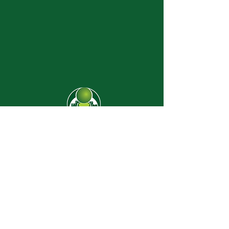
CJ-8638
Dúvidas? |
62 3274-2004
Faça uma visita
Av. C-208 Qd. 526 Lt. 13 Sl. 01
Jardim América - CEP
74.255-070
- Goiânia/GO