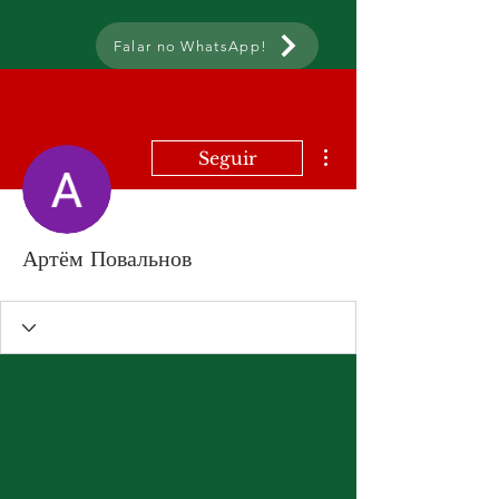
Falar no WhatsApp!
Mais ações
Seguir
Артём Повальнов