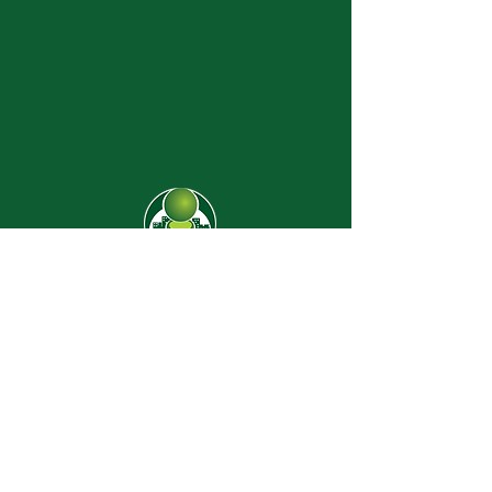
CJ-8638
Dúvidas? |
62 3274-2004
Faça uma visita
Av. C-208 Qd. 526 Lt. 13 Sl. 01
Jardim América - CEP
74.255-070
- Goiânia/GO