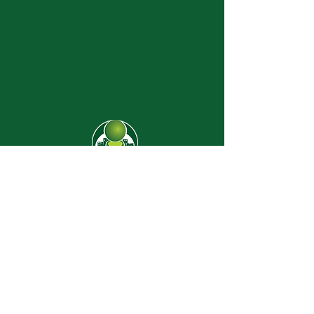
CJ-8638
Dúvidas? |
62 3274-2004
Faça uma visita
Av. C-208 Qd. 526 Lt. 13 Sl. 01
Jardim América - CEP
74.255-070
- Goiânia/GO