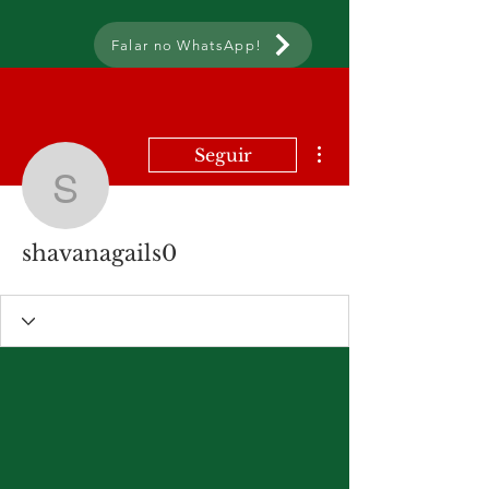
Falar no WhatsApp!
Mais ações
Seguir
shavanagails0
shavanagails0