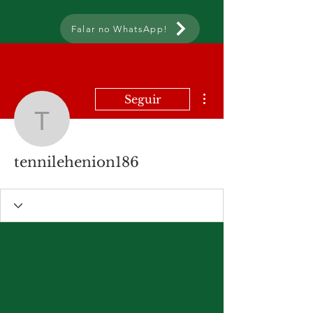
Falar no WhatsApp!
Mais ações
Seguir
tennilehenion186
tennilehenion186