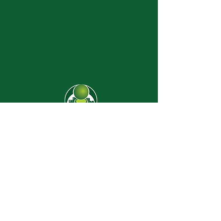
CJ-8638
Dúvidas? |
62 3274-2004
Faça uma visita
Av. C-208 Qd. 526 Lt. 13 Sl. 01
Jardim América - CEP
74.255-070
- Goiânia/GO