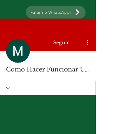
Falar no WhatsApp!
Mais ações
Seguir
Como Hacer Funcionar Un Celular De Mexico En Estados Unidos - Rowan Casino