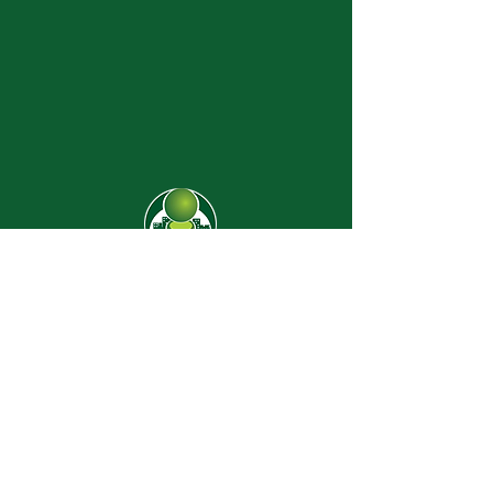
CJ-8638
Dúvidas? |
62 3274-2004
Faça uma visita
Av. C-208 Qd. 526 Lt. 13 Sl. 01
Jardim América - CEP
74.255-070
- Goiânia/GO