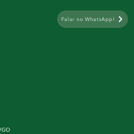
Falar no WhatsApp!
ta
a/GO