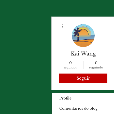
Mais ações
Kai Wang
0
0
seguidor
seguindo
Seguir
Profile
Comentários do blog