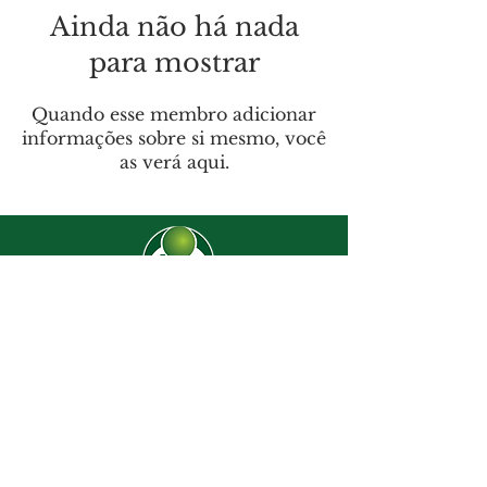
Ainda não há nada
para mostrar
Quando esse membro adicionar
informações sobre si mesmo, você
as verá aqui.
CJ-8638
Dúvidas? |
62 3274-2004
Faça uma visita
Av. C-208 Qd. 526 Lt. 13 Sl. 01
Jardim América - CEP
74.255-070
- Goiânia/GO